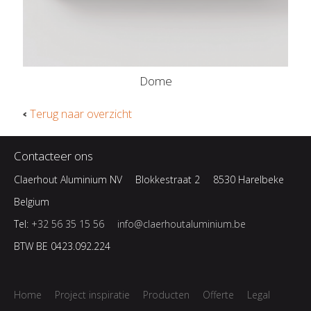
Dome
Terug naar overzicht
Contacteer ons
Claerhout Aluminium NV
Blokkestraat 2
8530 Harelbeke
Belgium
Tel:
+32 56 35 15 56
info@claerhoutaluminium.be
BTW BE 0423.092.224
Home
Project inspiratie
Producten
Offerte
Legal