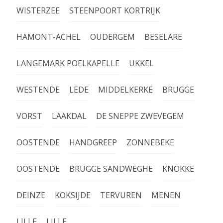
WISTERZEE
STEENPOORT KORTRIJK
HAMONT-ACHEL
OUDERGEM
BESELARE
LANGEMARK POELKAPELLE
UKKEL
WESTENDE
LEDE
MIDDELKERKE
BRUGGE
VORST
LAAKDAL
DE SNEPPE ZWEVEGEM
OOSTENDE
HANDGREEP
ZONNEBEKE
OOSTENDE
BRUGGE SANDWEGHE
KNOKKE
DEINZE
KOKSIJDE
TERVUREN
MENEN
LILLE
LILLE