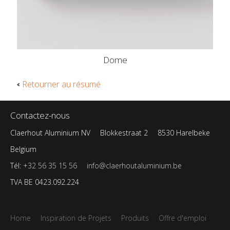
Dome
Retourner au résumé
Contactez-nous
Claerhout Aluminium NV
Blokkestraat 2
8530 Harelbeke
Belgium
Tél:
+32 56 35 15 56
info@claerhoutaluminium.be
TVA BE 0423.092.224
Home
Inspiration de Projets
Produits
Offre d'emploi