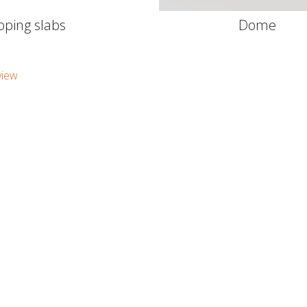
oping slabs
Dome
view