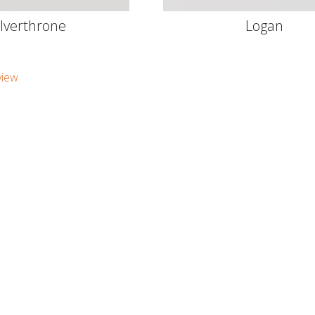
ilverthrone
Logan
view