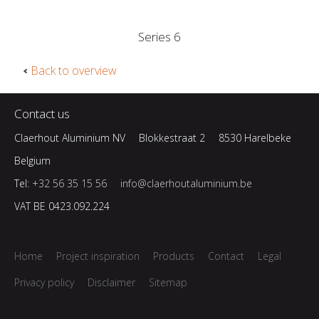
Series 6
Back to overview
Contact us
Claerhout Aluminium NV
Blokkestraat 2
8530 Harelbeke
Belgium
Tel:
+32 56 35 15 56
info@claerhoutaluminium.be
VAT BE 0423.092.224
Home
Project inspiration
Products
Contact
Legal
Privacy policy
Disclaimer
Sitemap