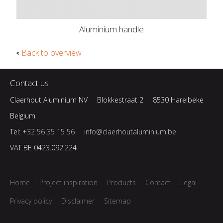
Aluminium handle
Back to overview
Contact us
Claerhout Aluminium NV
Blokkestraat 2
8530 Harelbeke
Belgium
Tel:
+32 56 35 15 56
info@claerhoutaluminium.be
VAT BE 0423.092.224
Home
Project inspiration
Products
Contact
Legal
Privacy policy
Disclaimer
Sitemap