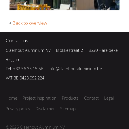
Back to overview
Contact us
Claerhout Aluminium NV
Blokkestraat 2
8530 Harelbeke
Belgium
Tel:
+32 56 35 15 56
info@claerhoutaluminium.be
VAT BE 0423.092.224
Home
Project inspiration
Products
Contact
Legal
Privacy policy
Disclaimer
Sitemap
©2026 Claerhout Aluminium NV