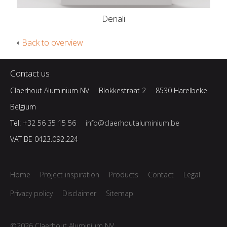
Denali
Back to overview
Contact us
Claerhout Aluminium NV
Blokkestraat 2
8530 Harelbeke
Belgium
Tel:
+32 56 35 15 56
info@claerhoutaluminium.be
VAT BE 0423.092.224
Home
Project inspiration
Products
Contact
Legal
Privacy policy
Disclaimer
Sitemap
©2026 Claerhout Aluminium NV