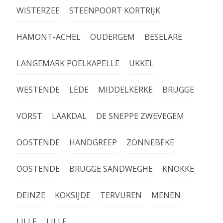
WISTERZEE
STEENPOORT KORTRIJK
HAMONT-ACHEL
OUDERGEM
BESELARE
LANGEMARK POELKAPELLE
UKKEL
WESTENDE
LEDE
MIDDELKERKE
BRUGGE
VORST
LAAKDAL
DE SNEPPE ZWEVEGEM
OOSTENDE
HANDGREEP
ZONNEBEKE
OOSTENDE
BRUGGE SANDWEGHE
KNOKKE
DEINZE
KOKSIJDE
TERVUREN
MENEN
LILLE
LILLE