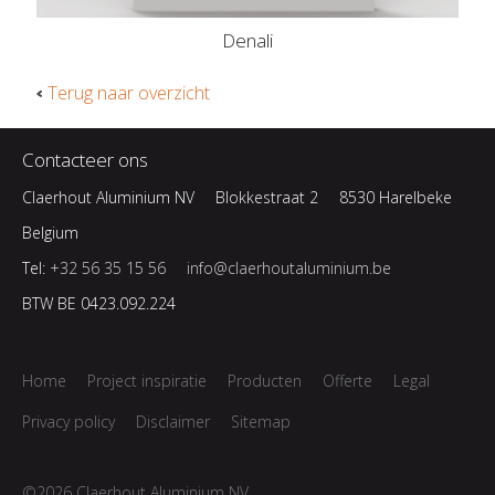
Denali
Terug naar overzicht
Contacteer ons
Claerhout Aluminium NV
Blokkestraat 2
8530 Harelbeke
Belgium
Tel:
+32 56 35 15 56
info@claerhoutaluminium.be
BTW BE 0423.092.224
Home
Project inspiratie
Producten
Offerte
Legal
Privacy policy
Disclaimer
Sitemap
©2026 Claerhout Aluminium NV