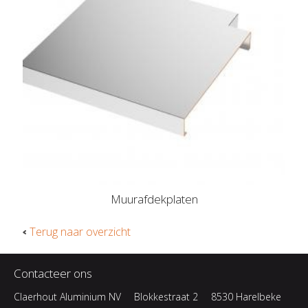
Muurafdekplaten
Terug naar overzicht
Contacteer ons
Claerhout Aluminium NV
Blokkestraat 2
8530 Harelbeke