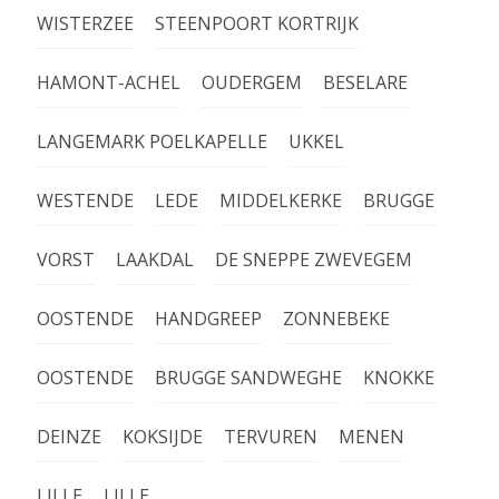
WISTERZEE
STEENPOORT KORTRIJK
HAMONT-ACHEL
OUDERGEM
BESELARE
LANGEMARK POELKAPELLE
UKKEL
WESTENDE
LEDE
MIDDELKERKE
BRUGGE
VORST
LAAKDAL
DE SNEPPE ZWEVEGEM
OOSTENDE
HANDGREEP
ZONNEBEKE
OOSTENDE
BRUGGE SANDWEGHE
KNOKKE
DEINZE
KOKSIJDE
TERVUREN
MENEN
LILLE
LILLE