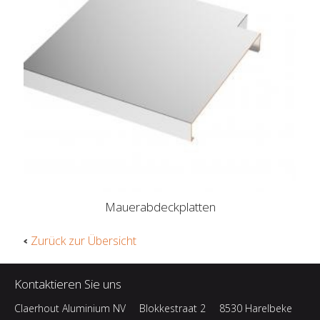
Mauerabdeckplatten
Zurück zur Übersicht
Kontaktieren Sie uns
Claerhout Aluminium NV
Blokkestraat 2
8530 Harelbeke