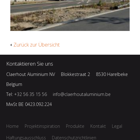
Zurück zur Übersicht
Kontaktieren Sie uns
Claerhout Aluminium NV
Blokkestraat 2
8530 Harelbeke
Belgium
Tel:
+32 56 35 15 56
info@claerhoutaluminium.be
MwSt BE 0423.092.224
Home
Projektinspiration
Produkte
Kontakt
Legal
Haftungsausschluss
Datenschutzrichtlinien