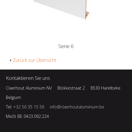
Serie 6
Zurück zur Übersicht
Kontaktieren Sie uns
Claerhout Aluminium NV
Blokkestraat 2
8530 Harelbeke
Belgium
Tel:
+32 56 35 15 56
info@claerhoutaluminium.be
MwSt BE 0423.092.224