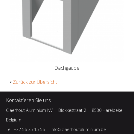
Dachgaube
Zurück zur Übersicht
Kontaktieren Sie uns
Claerhout Aluminium NV
Blokkestraat 2
8530 Harelbeke
Belgium
Tel:
+32 56 35 15 56
info@claerhoutaluminium.be