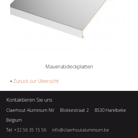
Mauerabdeckplatten
Zurück zur Übersicht
Kontaktieren Sie uns
Claerhout Aluminium NV
Blokkestraat 2
8530 Harelbeke
Belgium
Tel:
+32 56 35 15 56
info@claerhoutaluminium.be