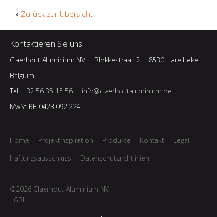
Zurück zur Übersicht
Kontaktieren Sie uns
Claerhout Aluminium NV
Blokkestraat 2
8530 Harelbeke
Belgium
Tel:
+32 56 35 15 56
info@claerhoutaluminium.be
MwSt BE 0423.092.224
Home
Projektinspiration
Produkte
Kontakt
Legal
Haftungsausschluss
Datenschutzrichtlinien
©2026 Claerhout Aluminium NV
GBL