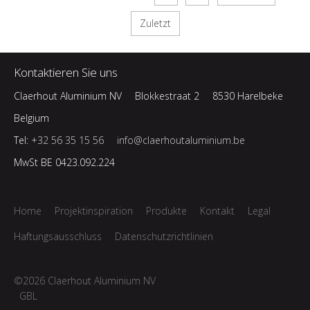
Zuletzt
Kontaktieren Sie uns
Claerhout Aluminium NV
Blokkestraat 2
8530 Harelbeke
Belgium
Tel:
+32 56 35 15 56
info@claerhoutaluminium.be
MwSt BE 0423.092.224
Home
Projektinspiration
Produkte
Kontakt
Legal
Haftungsausschluss
Datenschutzrichtlinien
©2026 Claerhout Aluminium NV
GBL