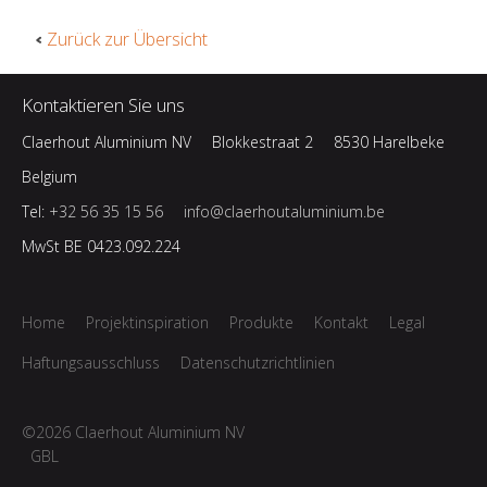
Zurück zur Übersicht
Kontaktieren Sie uns
Claerhout Aluminium NV
Blokkestraat 2
8530 Harelbeke
Belgium
Tel:
+32 56 35 15 56
info@claerhoutaluminium.be
MwSt BE 0423.092.224
Home
Projektinspiration
Produkte
Kontakt
Legal
Haftungsausschluss
Datenschutzrichtlinien
©2026 Claerhout Aluminium NV
GBL