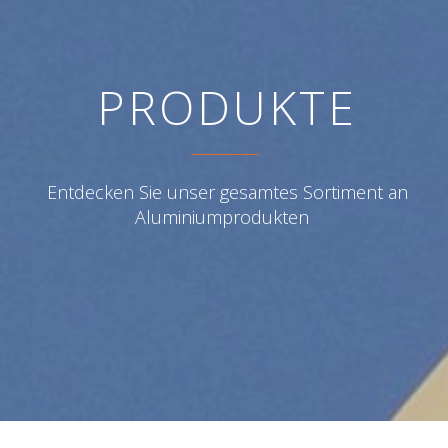
PRODUKTE
PRODUKTE
Entdecken Sie unser gesamtes Sortiment an
Entdecken Sie unser gesamtes Sortiment an
Aluminiumprodukten
Aluminiumprodukten