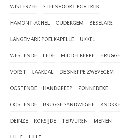
WISTERZEE
STEENPOORT KORTRIJK
HAMONT-ACHEL
OUDERGEM
BESELARE
LANGEMARK POELKAPELLE
UKKEL
WESTENDE
LEDE
MIDDELKERKE
BRUGGE
VORST
LAAKDAL
DE SNEPPE ZWEVEGEM
OOSTENDE
HANDGREEP
ZONNEBEKE
OOSTENDE
BRUGGE SANDWEGHE
KNOKKE
DEINZE
KOKSIJDE
TERVUREN
MENEN
LILLE
LILLE