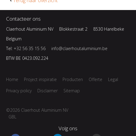
Terug naar overzicht
Contacteer ons
Claerhout Aluminium NV
Blokkestraat 2
8530 Harelbeke
Belgium
Tel:
+32 56 35 15 56
info@claerhoutaluminium.be
BTW BE 0423.092.224
Home
Project inspiratie
Producten
Offerte
Legal
Privacy policy
Disclaimer
Sitemap
©2026 Claerhout Aluminium NV
GBL
Volg ons