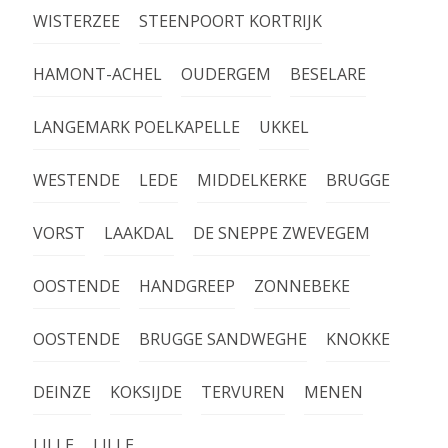
WISTERZEE
STEENPOORT KORTRIJK
HAMONT-ACHEL
OUDERGEM
BESELARE
LANGEMARK POELKAPELLE
UKKEL
WESTENDE
LEDE
MIDDELKERKE
BRUGGE
VORST
LAAKDAL
DE SNEPPE ZWEVEGEM
OOSTENDE
HANDGREEP
ZONNEBEKE
OOSTENDE
BRUGGE SANDWEGHE
KNOKKE
DEINZE
KOKSIJDE
TERVUREN
MENEN
LILLE
LILLE