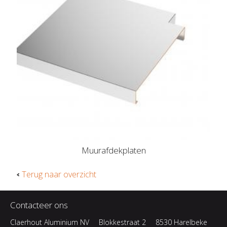
Muurafdekplaten
Terug naar overzicht
Contacteer ons
Claerhout Aluminium NV
Blokkestraat 2
8530 Harelbeke