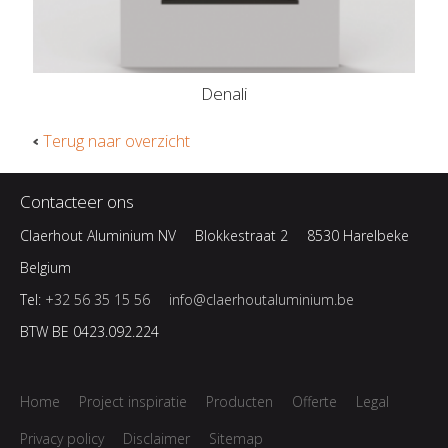
Denali
Terug naar overzicht
Contacteer ons
Claerhout Aluminium NV
Blokkestraat 2
8530 Harelbeke
Belgium
Tel:
+32 56 35 15 56
info@claerhoutaluminium.be
BTW BE 0423.092.224
Home
Project inspiratie
Producten
Offerte
Legal
Privacy policy
Disclaimer
Sitemap