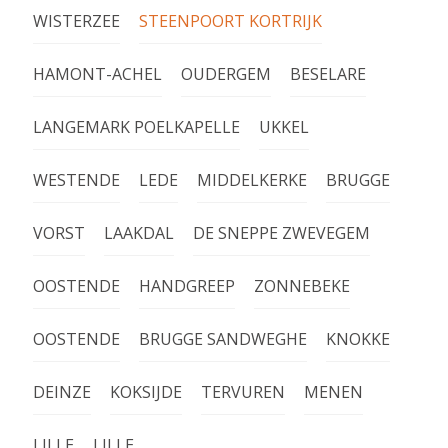
WISTERZEE
STEENPOORT KORTRIJK
HAMONT-ACHEL
OUDERGEM
BESELARE
LANGEMARK POELKAPELLE
UKKEL
WESTENDE
LEDE
MIDDELKERKE
BRUGGE
VORST
LAAKDAL
DE SNEPPE ZWEVEGEM
OOSTENDE
HANDGREEP
ZONNEBEKE
OOSTENDE
BRUGGE SANDWEGHE
KNOKKE
DEINZE
KOKSIJDE
TERVUREN
MENEN
LILLE
LILLE