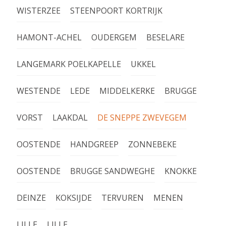
WISTERZEE
STEENPOORT KORTRIJK
HAMONT-ACHEL
OUDERGEM
BESELARE
LANGEMARK POELKAPELLE
UKKEL
WESTENDE
LEDE
MIDDELKERKE
BRUGGE
VORST
LAAKDAL
DE SNEPPE ZWEVEGEM
OOSTENDE
HANDGREEP
ZONNEBEKE
OOSTENDE
BRUGGE SANDWEGHE
KNOKKE
DEINZE
KOKSIJDE
TERVUREN
MENEN
LILLE
LILLE