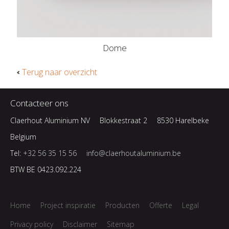
Dome
Terug naar overzicht
Contacteer ons
Claerhout Aluminium NV
Blokkestraat 2
8530 Harelbeke
Belgium
Tel:
+32 56 35 15 56
info@claerhoutaluminium.be
BTW BE 0423.092.224
Home
Project inspiratie
Producten
Offerte
Legal
Privacy policy
Disclaimer
Sitemap