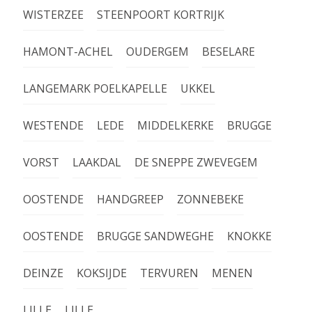
WISTERZEE
STEENPOORT KORTRIJK
HAMONT-ACHEL
OUDERGEM
BESELARE
LANGEMARK POELKAPELLE
UKKEL
WESTENDE
LEDE
MIDDELKERKE
BRUGGE
VORST
LAAKDAL
DE SNEPPE ZWEVEGEM
OOSTENDE
HANDGREEP
ZONNEBEKE
OOSTENDE
BRUGGE SANDWEGHE
KNOKKE
DEINZE
KOKSIJDE
TERVUREN
MENEN
LILLE
LILLE