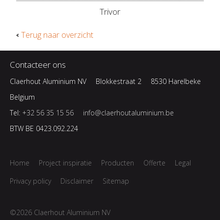
Trivor
Terug naar overzicht
Contacteer ons
Claerhout Aluminium NV
Blokkestraat 2
8530 Harelbeke
Belgium
Tel:
+32 56 35 15 56
info@claerhoutaluminium.be
BTW BE 0423.092.224
Home
Project inspiratie
Producten
Offerte
Legal
Privacy policy
Disclaimer
Sitemap
©2026 Claerhout Aluminium NV