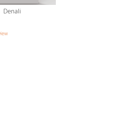
Denali
view