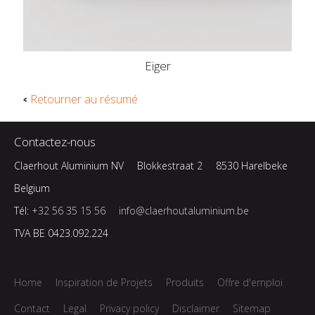
Eiger
Retourner au résumé
Contactez-nous
Claerhout Aluminium NV
Blokkestraat 2
8530 Harelbeke
Belgium
Tél:
+32 56 35 15 56
info@claerhoutaluminium.be
TVA BE 0423.092.224
Home
Inspiration de Projets
Produits
Offre d'emploi
Contact
Legal
Privacy policy
Disclaimer
Sitemap