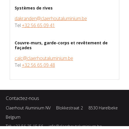
Systèmes de rives
dakranden@claerhoutaluminium.be
Tel
+32 56 65 09 41
Couvre-murs, garde-corps et revêtement de
façades
calc@claerhoutaluminium.be
Tel
+32 56 65 09 48
Contactez-nous
Claerhout Aluminium NV
Blokkestraat 2
8530 Harelbeke
Belgium
Tél:
+32 56 35 15 56
info@claerhoutaluminium.be