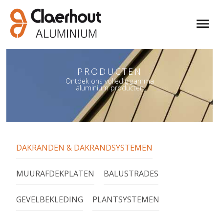
PRODUCTEN
PRODUCTEN
Ontdek ons volledig gamma
Ontdek ons volledig gamma
aluminium producten
aluminium producten
DAKRANDEN & DAKRANDSYSTEMEN
MUURAFDEKPLATEN
BALUSTRADES
GEVELBEKLEDING
PLANTSYSTEMEN