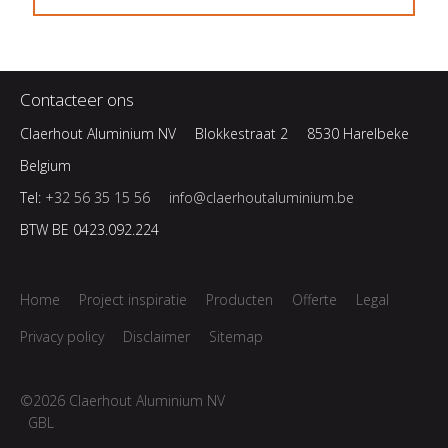
Contacteer ons
Claerhout Aluminium NV
Blokkestraat 2
8530 Harelbeke
Belgium
Tel:
+32 56 35 15 56
info@claerhoutaluminium.be
BTW BE 0423.092.224
Home
Project inspiratie
Producten
Offerte
Legal
Privacy policy
Disclaimer
Sitemap
©2026 Claerhout Aluminium NV
GBL