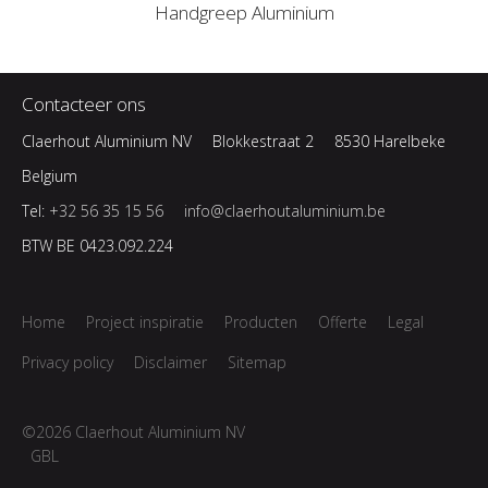
Handgreep Aluminium
Contacteer ons
Claerhout Aluminium NV
Blokkestraat 2
8530 Harelbeke
Belgium
Tel:
+32 56 35 15 56
info@claerhoutaluminium.be
BTW BE 0423.092.224
Home
Project inspiratie
Producten
Offerte
Legal
Privacy policy
Disclaimer
Sitemap
©2026 Claerhout Aluminium NV
GBL