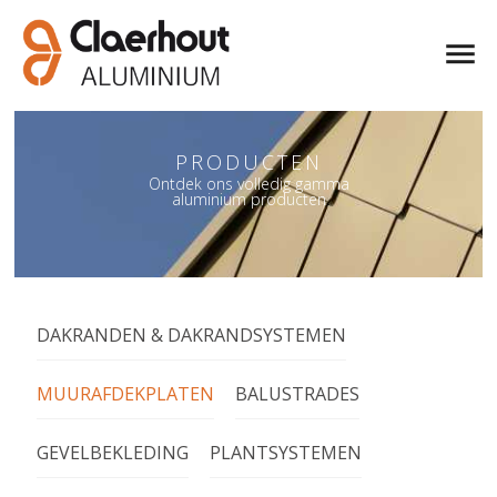
PRODUCTEN
PRODUCTEN
Ontdek ons volledig gamma
Ontdek ons volledig gamma
aluminium producten
aluminium producten
DAKRANDEN & DAKRANDSYSTEMEN
MUURAFDEKPLATEN
BALUSTRADES
GEVELBEKLEDING
PLANTSYSTEMEN