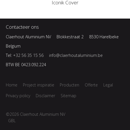
Iconik Cover
Contacteer ons
Claerhout Aluminium NV
Blokkestraat 2
8530 Harelbeke
Belgium
Tel:
+32 56 35 15 56
info@claerhoutaluminium.be
BTW BE 0423.092.224
Home
Project inspiratie
Producten
Offerte
Legal
Privacy policy
Disclaimer
Sitemap
©2026 Claerhout Aluminium NV
GBL