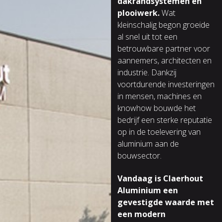
dakrandsystemen en
plooiwerk.
Wat
kleinschalig begon groeide
al snel uit tot een
betrouwbare partner voor
aannemers, architecten en
industrie. Dankzij
voortdurende investeringen
in mensen, machines en
knowhow bouwde het
bedrijf een sterke reputatie
op in de toelevering van
aluminium aan de
bouwsector.
Vandaag is Claerhout
Aluminium een
gevestigde waarde met
een modern