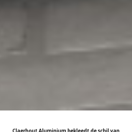
Claerhout Aluminium bekleedt de schil van