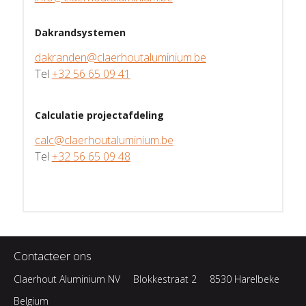
Dakrandsystemen
dakranden@claerhoutaluminium.be
Tel
+32 56 65 09 41
Calculatie projectafdeling
calc@claerhoutaluminium.be
Tel
+32 56 65 09 48
Contacteer ons
Claerhout Aluminium NV
Blokkestraat 2
8530 Harelbeke
Belgium