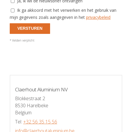
Ja, ik wil de nieuwsbrief ontvangen
Ik ga akkoord met het verwerken en het gebruik van
mijn gegevens zoals aangegeven in het
privacybeleid
VERSTUREN
* Velden verplicht
Claerhout Aluminium NV
Blokkestraat 2
8530 Harelbeke
Belgium
Tel:
+32 56 35 15 56
info@claerhoutaluminium.be